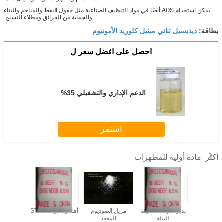
يمكن استخدام AOS أيضًا في مواد التنظيف الصناعية مثل حقول النفط والمناجم والبناء
والحماية من الحرائق ومطلاء النسيج.
ديديسيل ثنائي ميثيل كلوريد الأمونيوم
بطاقة:
احصل على افضل سعر ل
الدعم الإداري والتشغيلي 35%
استمر
مادة أولية للمطهرات
أكثر
CS - أفضل صانع
بديل stpp -- صديقة
مزيل الصوديوم
أفضل بديل لـ STPP
زيوليت غا
تلوث
للبيئة
المعقد
- سعر 