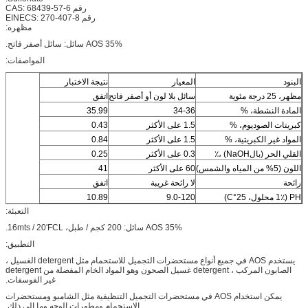
رقم CAS: 68439-57-6
رقم EINECS: 270-407-8
مظهره:
AOS 35% سائل: سائل أصفر فاتح.
المواصفات:
البنود
المعيار
نتيجة الاختبار
مظهر، 25 درجة مئوية
سائل بلا لون أو أصفر فاتح
اتفق
المادة النشطة، %
34-36
35.99
كبريتات الصوديوم، %
1.5 على الأكثر
0.43
المواد غير الكبريتية، %
1.5 على الأكثر
0.84
القلي الحر (بالNaOH) ،٪
0.3 على الأكثر
0.25
اللون (5% من المياه والشمس)
60 على الأكثر
41
رائحة
لا رائحة غريبة
اتفق
PH (1٪ محلول، 25°C)
9.0-120
10.89
التعبئة:
AOS 35% سائل: 200 كجم / طبل، 16mts / 20'FCL.
التطبيق:
يستخدم AOS في جميع أنواع مستحضرات التجميل للاستحمام مثل detergent الغسيل ،
الصابون المركب ، detergent غسيل الصحون وهو المواد الخام المفضلة من detergent
غير الفوسفات.
يمكن استخدام AOS في مستحضرات التجميل التنظيفية مثل الشامبو ومستحضرات
الاستحمام ومطهرات الوجه وما إلى ذلك.