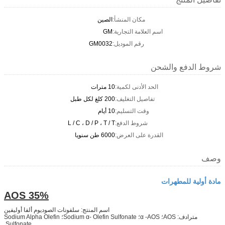
مكان المنشأ:
الصين
اسم العلامة التجارية:
GM
رقم الموديل:
GM0032
شروط الدفع والشحن
الحد الأدنى لكمية:
10 مترات
تفاصيل التغليف:
200 كلغ لكل طبل
وقت التسليم:
10 أيام
شروط الدفع:
L / C ، D / P ، T / T
القدرة على العرض:
6000 طن سنويا
وصف
مادة أولية للمطهرات
AOS 35%
اسم المنتج: سلفونات الصوديوم ألفا أوليفين
مترادف: AOS؛ α -AOS؛ Sodium α- Olefin Sulfonate؛ Sodium Alpha Olefin
Sulfonate.