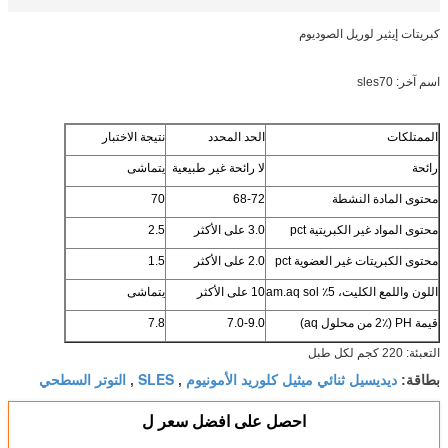
كبريتات إيثير لوريل الصوديوم
اسم آخر: sles70
الممتلكات
الحد المحدد
نتيجة الاختبار
رائحة
لا رائحة غير طبيعية
يتماشى
محتوى المادة النشطة
68-72
70
محتوى المواد غير الكبريتية pct
3.0 على الأكثر
2.5
محتوى الكبريتات غير العضوية pct
2.0 على الأكثر
1.5
اللون واللمع الكليت، 5٪ am.aq sol
10 على الأكثر
يتماشى
قيمة PH (2٪ من محلول aq)
7.0-9.0
7.8
التعبئة: 220 كجم لكل طبل
ديديسيل ثنائي ميثيل كلوريد الأمونيوم
SLES
التوتر السطحي
بطاقة:
,
,
احصل على افضل سعر ل