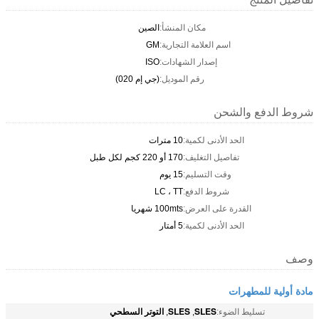
مكان المنشأ:
الصين
اسم العلامة التجارية:
GM
إصدار الشهادات:
ISO
رقم الموديل:
(جي إم 020)
شروط الدفع والشحن
الحد الأدنى لكمية:
10 مترات
تفاصيل التغليف:
170 أو 220 كجم لكل طبل
وقت التسليم:
15 يوم
شروط الدفع:
LC ، TT
القدرة على العرض:
100mts شهريا
الحد الأدنى لكمية:
5 أمتار
وصف
مادة أولية للمطهرات
SLES
SLES
التوتر السطحي
تسليط الضوء:
,
,