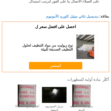
على العملاء الاتصال بنا على الفور لترتيب استبدال.
ديديسيل ثنائي ميثيل كلوريد الأمونيوم
بطاقة:
احصل على افضل سعر ل
نوع زيوليت من مواد التنظيف لحلول
التنظيف الصديقة للبيئة
استمر
مادة أولية للمطهرات
أكثر
CS - أفضل صانع
بديل stpp -- صديقة
مزيل الصوديوم
أفضل بديل لـ STPP
زيوليت غا
تلوث
للبيئة
المعقد
- سعر 