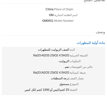
China
Place of Origin:
اسم العلامة التجارية:
GM
GM0001
Model Number:
وصف
مادة أولية للمطهرات
البند:
الصف الزيوليت للمطهرات
الصيغة الجزيئية:
Na2O Al2O3 2SiO2 4.5H2O
المكونات:
الزيوليت
خالي من الفوسفات:
نعم..
صيغة كيميائية:
Na2O Al2O3 2SiO2 4.5H2O
معيار الصف:
درجة المنظفات
النموذج:
مسحوق
التعبئة:
25 كجم/كيس أو 1000 كجم لكل كيس