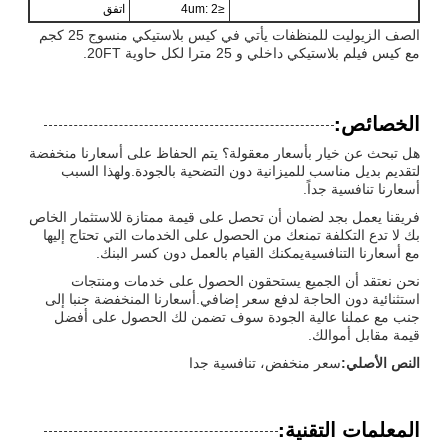
≤4um: 2
اتفق
الصف الزيوليت للمنظفات يأتي في كيس بلاستيكي منسوج 25 كجم
مع كيس فيلم بلاستيكي داخلي و 25 مترا لكل حاوية 20FT.
الخصائص:
هل تبحث عن خيار بأسعار معقولة؟ يتم الحفاظ على أسعارنا منخفضة
لتقديم بديل مناسب للميزانية دون التضحية بالجودة.ولهذا السبب
أسعارنا تنافسية جداً.
فريقنا يعمل بجد لضمان أن تحصل على قيمة ممتازة للاستثمار الخاص
بك لا تدع التكلفة تمنعك من الحصول على الخدمات التي تحتاج إليها
مع أسعارنا التنافسيةيمكنك القيام بالعمل دون كسر البنك.
نحن نعتقد أن الجميع يستحقون الحصول على خدمات ومنتجات
استثنائية دون الحاجة لدفع سعر إضافي.أسعارنا المنخفضة جنبا إلى
جنب مع عملنا عالية الجودة سوف تضمن لك الحصول على أفضل
قيمة مقابل أموالك.
النص الأصلي:
سعر منخفض، تنافسية جدا
المعلمات التقنية: