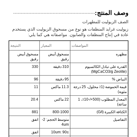
وصف المنتج:
الصف الزيوليت للمطهرات
زيوليت غرايد المنظفات هو نوع من مسحوق الزيوليت الذي يستخدم
عادة في إنتاج المنظفات والصابون. مواصفاته هي كما يلي:
المواصفات
المعيار
النتيجة
مظهره
مسحوق أبيض
مسحوق أبيض
رقيق
رقيق
القدرة على تبادل الكالسيوم
310 دقيقة
330
(MgCaCO3/g Zeolite)
البياض %
95 دقيقة
96
قيمة الحموضة (1٪ محلول، 25 درجة
11.3 ماكس
11
مئوية)
المعدل المطلوب (500+/-10٪، 1
22 ماكس
20.4
ساعة)
الكثافة الكبيرة (G/I)
800-1000
881
التفاصيل
متوسط الحجم: 2-
اتفق
4um
≥10um: 90
اتفق