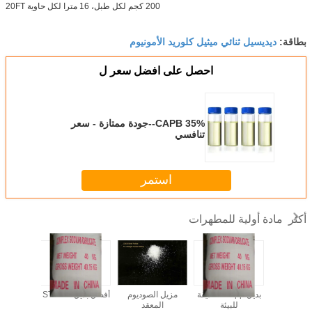
200 كجم لكل طبل، 16 مترا لكل حاوية 20FT
ديديسيل ثنائي ميثيل كلوريد الأمونيوم
بطاقة:
احصل على افضل سعر ل
CAPB 35%--جودة ممتازة - سعر
تنافسي
استمر
مادة أولية للمطهرات
أكثر
CS - أفضل صانع
بديل stpp -- صديقة
مزيل الصوديوم
أفضل بديل لـ STPP
زيوليت غا
تلوث
للبيئة
المعقد
- سعر 