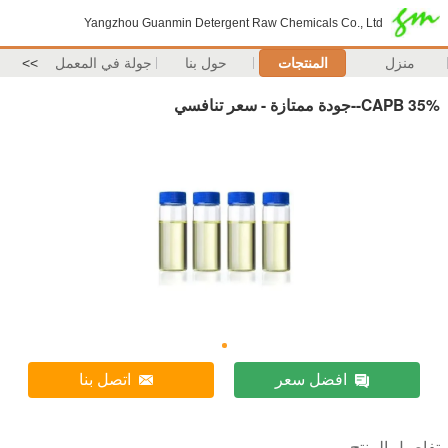
Yangzhou Guanmin Detergent Raw Chemicals Co., Ltd
منزل
المنتجات
حول بنا
جولة في المعمل
>>
CAPB 35%--جودة ممتازة - سعر تنافسي
افضل سعر
اتصل بنا
تفاصيل المنتج