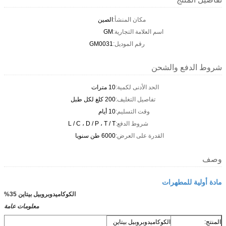
مكان المنشأ:
الصين
اسم العلامة التجارية:
GM
رقم الموديل:
GM0031
شروط الدفع والشحن
الحد الأدنى لكمية:
10 مترات
تفاصيل التغليف:
200 كلغ لكل طبل
وقت التسليم:
10 أيام
شروط الدفع:
L / C ، D / P ، T / T
القدرة على العرض:
6000 طن سنويا
وصف
مادة أولية للمطهرات
الكوكاميدوبروبيل بيتاين 35%
معلومات عامة
المنتج:
الكوكاميدوبروبيل بيتاين