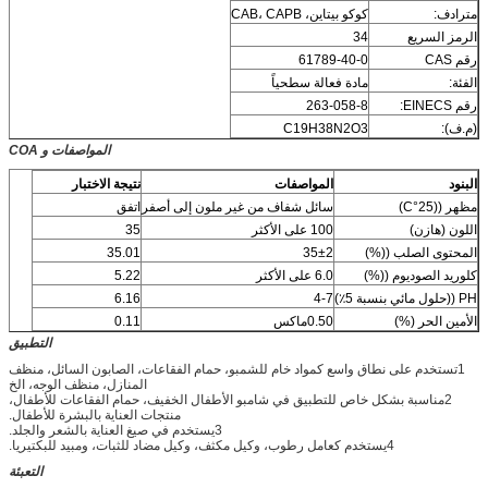
مترادف:
كوكو بيتاين، CAB، CAPB
الرمز السريع
34
رقم CAS
61789-40-0
الفئة:
مادة فعالة سطحياً
رقم EINECS:
263-058-8
(م.ف):
C19H38N2O3
المواصفات و COA
البنود
المواصفات
نتيجة الاختبار
مظهر ((25°C)
سائل شفاف من غير ملون إلى أصفر
اتفق
اللون (هازن)
100 على الأكثر
35
المحتوى الصلب ((%)
35±2
35.01
كلوريد الصوديوم ((%)
6.0 على الأكثر
5.22
PH ((حلول مائي بنسبة 5٪)
4-7
6.16
الأمين الحر (%)
0.50ماكس
0.11
التطبيق
1تستخدم على نطاق واسع كمواد خام للشمبو، حمام الفقاعات، الصابون السائل، منظف
المنازل، منظف الوجه، الخ
2مناسبة بشكل خاص للتطبيق في شامبو الأطفال الخفيف، حمام الفقاعات للأطفال،
منتجات العناية بالبشرة للأطفال.
3يستخدم في صيغ العناية بالشعر والجلد.
4يستخدم كعامل رطوب، وكيل مكثف، وكيل مضاد للثبات، ومبيد للبكتيريا.
التعبئة