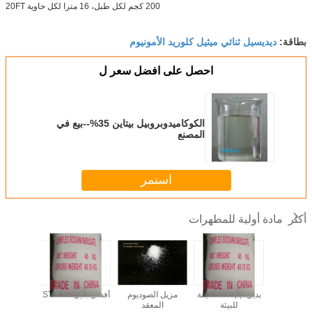
200 كجم لكل طبل، 16 مترا لكل حاوية 20FT
ديديسيل ثنائي ميثيل كلوريد الأمونيوم
بطاقة:
احصل على افضل سعر ل
الكوكاميدوبروبيل بيتاين 35%--بيع في
المصنع
استمر
مادة أولية للمطهرات
أكثر
CS - أفضل صانع
بديل stpp -- صديقة
مزيل الصوديوم
أفضل بديل لـ STPP
زيوليت غا
تلوث
للبيئة
المعقد
- سعر 