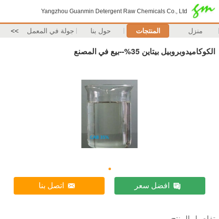
Yangzhou Guanmin Detergent Raw Chemicals Co., Ltd
منزل
المنتجات
حول بنا
جولة في المعمل
>>
الكوكاميدوبروبيل بيتاين 35%--بيع في المصنع
افضل سعر
اتصل بنا
تفاصيل المنتج