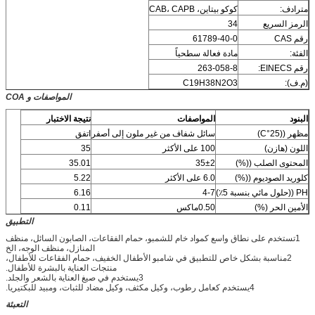
مترادف:
كوكو بيتاين، CAB، CAPB
الرمز السريع
34
رقم CAS
61789-40-0
الفئة:
مادة فعالة سطحياً
رقم EINECS:
263-058-8
(م.ف):
C19H38N2O3
المواصفات و COA
البنود
المواصفات
نتيجة الاختبار
مظهر ((25°C)
سائل شفاف من غير ملون إلى أصفر
اتفق
اللون (هازن)
100 على الأكثر
35
المحتوى الصلب ((%)
35±2
35.01
كلوريد الصوديوم ((%)
6.0 على الأكثر
5.22
PH ((حلول مائي بنسبة 5٪)
4-7
6.16
الأمين الحر (%)
0.50ماكس
0.11
التطبيق
1تستخدم على نطاق واسع كمواد خام للشمبو، حمام الفقاعات، الصابون السائل، منظف
المنازل، منظف الوجه، الخ
2مناسبة بشكل خاص للتطبيق في شامبو الأطفال الخفيف، حمام الفقاعات للأطفال،
منتجات العناية بالبشرة للأطفال.
3يستخدم في صيغ العناية بالشعر والجلد.
4يستخدم كعامل رطوب، وكيل مكثف، وكيل مضاد للثبات، ومبيد للبكتيريا.
التعبئة