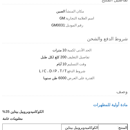
مكان المنشأ:
الصين
اسم العلامة التجارية:
GM
رقم الموديل:
GM0031
شروط الدفع والشحن
الحد الأدنى لكمية:
10 مترات
تفاصيل التغليف:
200 كلغ لكل طبل
وقت التسليم:
10 أيام
شروط الدفع:
L / C ، D / P ، T / T
القدرة على العرض:
6000 طن سنويا
وصف
مادة أولية للمطهرات
الكوكاميدوبروبيل بيتاين 35%
معلومات عامة
المنتج:
الكوكاميدوبروبيل بيتاين