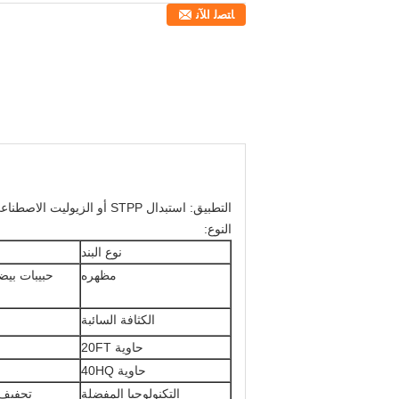
ﺎﺘﺼﻟ ﺍﻶﻧ
التطبيق: استبدال STPP أو الزيوليت الاصطناعي 4A في تصنيع مسحوق المنظفات
النوع:
نوع البند
مظهره
حبيبات بيض
الكثافة السائبة
حاوية 20FT
حاوية 40HQ
التكنولوجيا المفضلة
تجفيف 