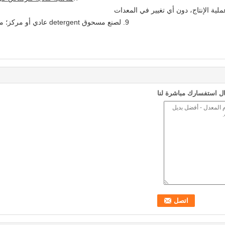
9. لصنع مسحوق detergent عادي أو مركز؛ مسحوق detergent الحر أو منخفض الفوسفات
ل استفسارك مباشرة لنا