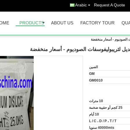
Arabic
Request A Quote
OME
PRODUCTS
ABOUT US
FACTORY TOUR
QUA
 الصوديوم - أسعار منخفضة
ديل لثريبوليفوسفات الصوديوم - أسعار منخفضة
الصين
GM
GM0010
10 مترات
25 كجم أو حقيبة ضخمة
10 أيام
L / C ، D / P ، T / T
40000mts سنويا