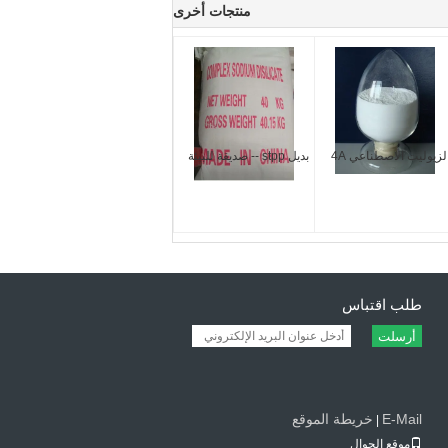
منتجات أخرى
لزيوليت الاصطناعي 4A
بديل stpp -- صديقة للبيئة
طلب اقتباس
أرسلت
E-Mail
خريطة الموقع
|
موقع الجوال