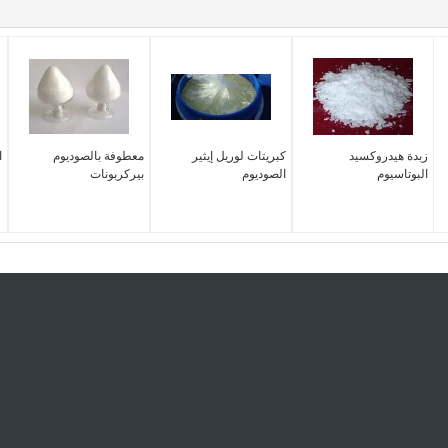
زبدة هيدروكسيد
كبريتات لوريل إيثير
معطوفة بالصوديوم
ا
البوتاسيوم
الصوديوم
بيركربونات