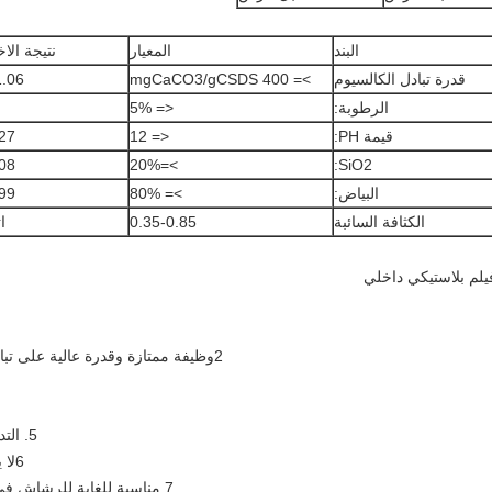
البند
المعيار
نتيجة الاخ
قدرة تبادل الكالسيوم
>= 400 mgCaCO3/gCSDS
.06
الرطوبة:
<= 5%
قيمة PH:
<= 12
27
08
>=20%
SiO2:
البياض:
>= 80%
99
الكثافة السائبة
0.35-0.85
ا
2وظيفة ممتازة وقدرة عالية على تبادل الكالسيوم (400 دقيقة) ، أفضل من STPP
5. التدفق الحر والكثافة المنخفضة: 0.48 / مل حول.
6لا يمتص الرطوبة بسهولة في الهواء ليصبح كعكة.
7.
مناسبة للغاية للرشاش في 