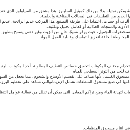
المركب الكيميائي مع CAS رقم 9004-32-4 يمكن تمثيله بدلا من ذلك كميثيل السليلوز. هذا مشتق من السيلو
ا العديد من التطبيقات في المجالات الصناعية والعلمية.
اف أو حبيبات، اعتمادا على طريقة التصنيع. هذا المركب عديم الرائحة، عديم ال
الأدوية والمنتجات الغذائية أو كعامل تحليل وتكثيف.
تحضرات التجميل، حيث يوفر نسيجًا خالٍ من الزيت وغير دهني يسمح بتطبيق 
مخلوطة الجافة لتعزيز التماسك وقابلية العمل للمواد.
خدام مختلف المكونات لتحقيق خصائص التنظيف المطلوبة. أحد المكونات الر
 للحد من التوتر السطحي للمياه
مسحوق الغسيل لأنها تساعد على تقسيم الأوساخ والشحوم، مما يجعل من السه
مها في صنع مسحوق المنظفات تشمل الإنزيماتوالتي تساعد على تحطيم البروتينا
لتهدئة الماء ومنع تراكم المعادن التي يمكن أن تقلل من فعالية عوامل الت