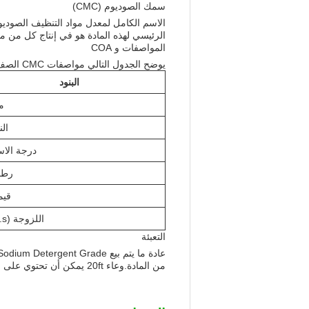
سمك الصوديوم (CMC)
الرئيسي لهذه المادة هو في إنتاج كل من 
المواصفات و COA
يوضح الجدول التالي مواصفات CMC الصف الصوديوم المنظف:
البنود
م
الن
درجة الاس
رطو
قيمة
اللزوجة (mpa.s)
التعبئة
من المادة.وعاء 20ft يمكن أن تحتوي على ما يصل إلى 25mts من CMC الصف الصوديوم المنظف.