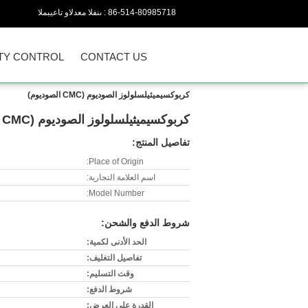
86-514-80985718
المبيعات والدعم الفنى :
TY CONTROL
CONTACT US
كربوكسيميثيلسلولوز الصوديوم (CMC الصوديوم)
كربوكسيميثيلسلولوز الصوديوم (CMC الصوديوم)
تفاصيل المنتج:
Place of Origin:
اسم العلامة التجارية:
Model Number:
شروط الدفع والشحن:
الحد الأدنى لكمية:
تفاصيل التغليف:
وقت التسليم:
شروط الدفع:
القدرة على العرض: