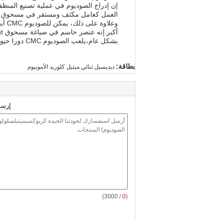
العمل كعامل مكثف ومستقر في مسحوق المنظ
وعل
أكبر.إنه عنصر حاسم في صياغة مسحوق detergent عالي الجودة والذي يمكن أن يلبي احتياجات المستهلكين.
بشكل عام،يلعب الصوديوم CMC دورا حيويا في إنتاج مسحوق المنظفات ويتم تقديره للغاية في صناعة التنظيف بسبب قدرته على تحسين أداء وفعالية المنتج.
بطاقة:
ديديسيل ثنائي ميثيل كلوريد الأمونيوم
إرسا
/ 3000)
0
(