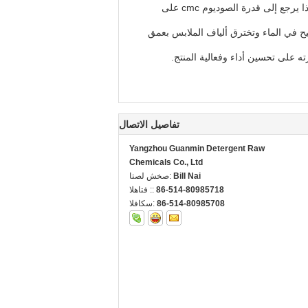
إن إدراج الصوديوم في عملية تصنيع المنظفات يساعد على تحسين جودتها وفعاليتها في إزالة الأوساخ والبقع من الأقمشة.هذا يرجع إلى قدرة الصوديوم cmc على
وب بشكل صحيح في الماء وتخترق ألياف الملابس بعمق
تفاصيل الاتصال
Yangzhou Guanmin Detergent Raw
Chemicals Co., Ltd
Bill Nai
اتصل شخص:
86-514-80985718
الهاتف ::
86-514-80985708
الفاكس: