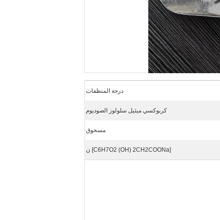
درجة المنظفات
كربوكسي ميثيل سلولوز الصوديوم
مسحوق
[C6H7O2 (OH) 2CH2COONa] ن