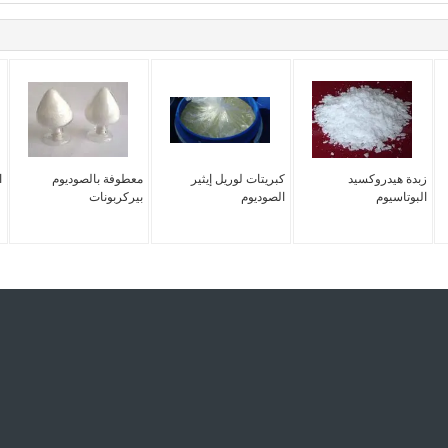
زبدة هيدروكسيد
كبريتات لوريل إيثير
معطوفة بالصوديوم
ا
البوتاسيوم
الصوديوم
بيركربونات