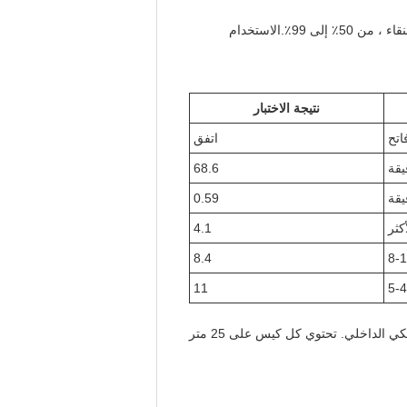
الاسم الكامل لمعدل مواد التنظيف الصوديوم CMC هو Carboxymethylcellulose Sodium. وهو متوفر في مجموعة من النقاء ، من 50٪ إلى 99٪.الاستخدام
نتيجة الاختبار
اتح
اتفق
68.6
0.59
4.1
8.4
8-
11
5-
عادة ما يتم بيع CMC Sodium Detergent Grade في أكياس بلاستيكية منسوجة وزنها 25 كجم مع كيس من الفيلم البلاستيكي الداخلي. تحتوي كل كيس على 25 متر