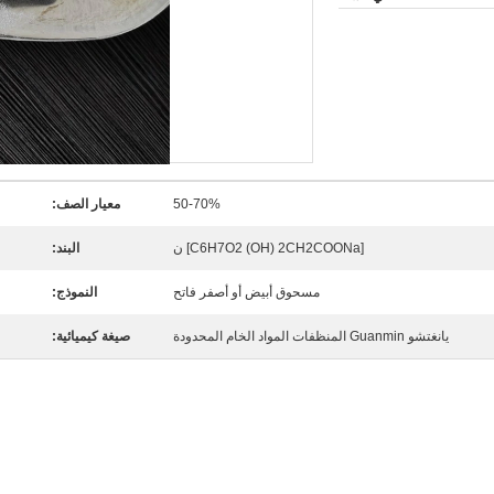
50-70%
معيار الصف:
[C6H7O2 (OH) 2CH2COONa] ن
البند:
مسحوق أبيض أو أصفر فاتح
النموذج:
يانغتشو Guanmin المنظفات المواد الخام المحدودة
صيغة كيميائية: