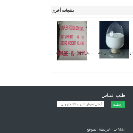
منتجات أخرى
لزيوليت الاصطناعي 4A
بديل stpp -- صديقة للبيئة
طلب اقتباس
أرسلت
E-Mail
خريطة الموقع
|