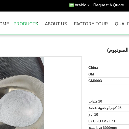
Arabic
Request A Quote
OME
PRODUCTS
ABOUT US
FACTORY TOUR
QUALI
China
GM
GM0003
10 مترات
25 كجم أو حقيبة ضخمة
10 أيام
L / C ، D / P ، T / T
6000mts في السنة