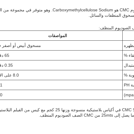
مسحوق المنظفات والسائل.
المواصفات
ظهره
مسحوق أبيض أو أصفر ف
قاء %
65 دقيقة
تبدال
0.35 دقيقة
بة %
8.0 على الأكثر
 PH
11
40