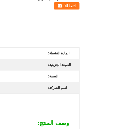
ﺎﺘﺼﻟ ﺍﻶﻧ
المادة النشطة:
الصيغة الجزيئية:
السمة:
اسم الشركة:
وصف المنتج: