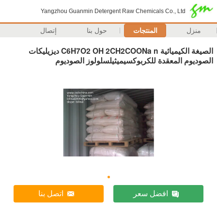
Yangzhou Guanmin Detergent Raw Chemicals Co., Ltd
منزل
المنتجات
حول بنا
إتصال
الصيغة الكيميائية C6H7O2 OH 2CH2COONa n ديزيليكات
الصوديوم المعقدة للكربوكسيميثيلسلولوز الصوديوم
افضل سعر
اتصل بنا