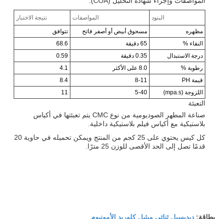
المواصفات وإجراء شهادة التحليل (COA).
البنود
المواصفات
نتيجة الاختبار
مظهره
مسحوق أبيض أو أصفر فاتح
تتوافق
النقاء %
65 دقيقة
68.6
درجة الاستبدال
0.35 دقيقة
0.59
رطوبة %
8.0 على الأكثر
4.1
قيمة PH
8-11
8.4
اللزوجة (mpa.s)
5-40
11
التعبئة
صناعة المطهر الصوديومية من نوع CMC يتم تعبئتها في أكياس
بلاستيكية مع أكياس فيلم بلاستيكية داخلية.
كل كيس يحتوي على 25 كجم من المنتج ويمكن تحميله في حاوية 20
قدمًا تصل إلى الحد الأقصى للوزن 25 مترًا.
ديديسيل ثنائي ميثيل كلوريد الأمونيوم
بطاقة: