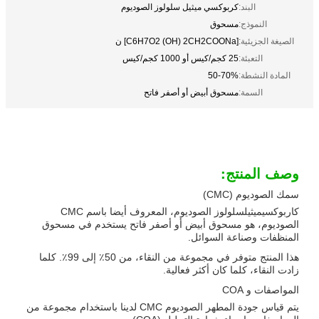
البند:
كربوكسي ميثيل سلولوز الصوديوم
النموذج:
مسحوق
الصيغة الجزيئية:
[C6H7O2 (OH) 2CH2COONa] ن
التعبئة:
25 كجم/كيس أو 1000 كجم/كيس
المادة النشطة:
50-70%
السمة:
مسحوق أبيض أو أصفر فاتح
وصف المنتج:
سمك الصوديوم (CMC)
كاربوكسيميثيلسلولوز الصوديوم، المعروف أيضا باسم CMC
الصوديوم، هو مسحوق أبيض أو أصفر فاتح يستخدم في مسحوق
المنظفات وصناعة السوائل.
هذا المنتج متوفر في مجموعة من النقاء، من 50٪ إلى 99٪. كلما
زادت النقاء، كلما كان أكثر فعالية.
المواصفات و COA
يتم قياس جودة المطهر الصوديوم CMC لدينا باستخدام مجموعة من