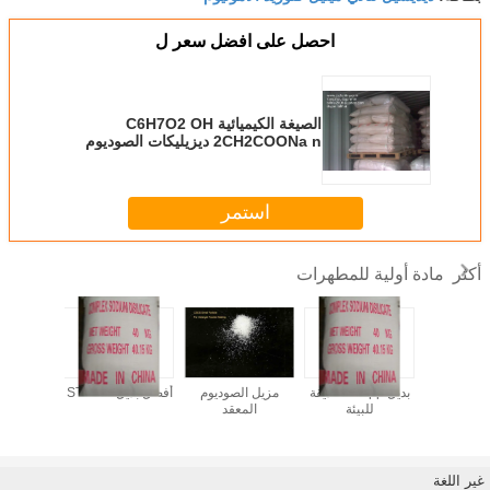
احصل على افضل سعر ل
الصيغة الكيميائية C6H7O2 OH
2CH2COONa n ديزيليكات الصوديوم
المعقدة للكربوكسيميثيلسلولوز
الصوديوم
استمر
مادة أولية للمطهرات
أكثر
CS - أفضل صانع
بديل stpp -- صديقة
مزيل الصوديوم
أفضل بديل لـ STPP
زيوليت غا
تلوث
للبيئة
المعقد
- سعر 
وجودة 
غير اللغة