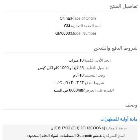
تفاصيل المنتج
China
Place of Origin:
اسم العلامة التجارية:
GM
GM0003
Model Number:
شروط الدفع والشحن
الحد الأدنى لكمية:
10 مترات
تفاصيل التغليف:
25 كلغ أو 1000 كلغ لكل كيس
وقت التسليم:
10 أيام
شروط الدفع:
L / C ، D / P ، T / T
القدرة على العرض:
6000mts في السنة
وصف
مادة أولية للمطهرات
صيغة كيميائية:
[C6H7O2 (OH) 2CH2COONa] ن
اسم الشركة:
يانغتشو Guanmin المنظفات المواد الخام المحدودة