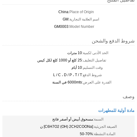
China
Place of Origin:
اسم العلامة التجارية:
GM
GM0003
Model Number:
شروط الدفع والشحن
الحد الأدنى لكمية:
10 مترات
تفاصيل التغليف:
25 كلغ أو 1000 كلغ لكل كيس
وقت التسليم:
10 أيام
شروط الدفع:
L / C ، D / P ، T / T
القدرة على العرض:
6000mts في السنة
وصف
مادة أولية للمطهرات
السمة:
مسحوق أبيض أو أصفر فاتح
الصيغة الجزيئية:
[C6H7O2 (OH) 2CH2COONa] ن
المادة النشطة:
50-70%