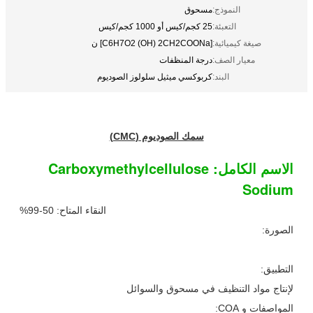
النموذج:
مسحوق
التعبئة:
25 كجم/كيس أو 1000 كجم/كيس
صيغة كيميائية:
[C6H7O2 (OH) 2CH2COONa] ن
معيار الصف:
درجة المنظفات
البند:
كربوكسي ميثيل سلولوز الصوديوم
سمك الصوديوم (CMC)
الاسم الكامل: Carboxymethylcellulose
Sodium
النقاء المتاح: 50-99%
الصورة:
التطبيق:
لإنتاج مواد التنظيف في مسحوق والسوائل
المواصفات و COA: