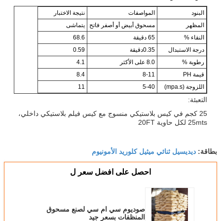
البنود
المواصفات
نتيجة الاختبار
المظهر
مسحوق أبيض أو أصفر فاتح
يتماشى
النقاء %
65 دقيقة
68.6
درجة الاستبدال
0.35دقيقة
0.59
رطوبة %
8.0 على الأكثر
4.1
قيمة PH
8-11
8.4
اللزوجة (mpa.s)
5-40
11
التعبئة:
25 كجم في كيس بلاستيكي منسوج مع كيس فيلم بلاستيكي داخلي،
25mts لكل حاوية 20FT
ديديسيل ثنائي ميثيل كلوريد الأمونيوم
بطاقة:
احصل على افضل سعر ل
صوديوم سي ام سي لصنع مسحوق
المنظفات بسعر جيد