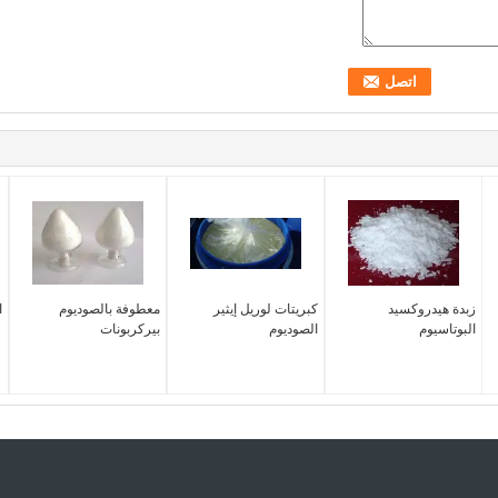
زبدة هيدروكسيد
كبريتات لوريل إيثير
معطوفة بالصوديوم
ا
البوتاسيوم
الصوديوم
بيركربونات