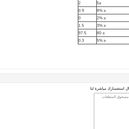
2
≤5
0.9
≤ 8%
0
≤ 2%
1.5
≤ 3%
97.5
≥ 80
0.3
≤ 5%
ل استفسارك مباشرة لنا