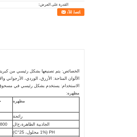
القدرة على العرض:
ﺎﺘﺼﻟ ﺍﻶﻧ
الخصائص: يتم تصنيعها بشكل رئيسي من كبريت
الألوان المتاحة: الأزرق، الوردي، الأرجواني وا
الاستخدام: يستخدم بشكل رئيسي في مسحوق ا
مظهره:
مظهره
ج
رائحة
الجاذبية الظاهرة،ج/ل
800 إلى 1100 غرام/لتر
PH (1% محلول، 25°C)