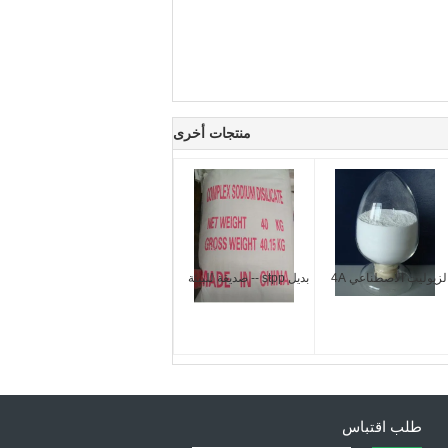
منتجات أخرى
لزيوليت الاصطناعي 4A
بديل stpp -- صديقة للبيئة
طلب اقتباس