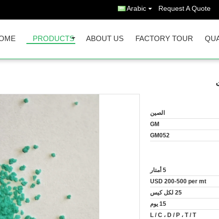
Arabic
Request A Quote
OME
PRODUCTS
ABOUT US
FACTORY TOUR
QUA
الصين
GM
GM052
5 أمتار
USD 200-500 per mt
25 لكل كيس
15 يوم
L / C ، D / P ، T / T