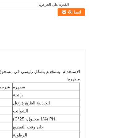
القدرة على العرض:
ﺎﺘﺼﻟ ﺍﻶﻧ
الاستخدام: يستخدم بشكل رئيسي في مسحوق ا
مظهره:
مظهره
شريط 
رائحة
الجاذبية الظاهرة،ج/ل
الشوائب
PH (1% محلول، 25°C)
حان وقت التقطيع
الرطوبة