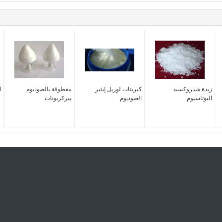
زبدة هيدروكسيد
كبريتات لوريل إيثير
معطوفة بالصوديوم
ا
البوتاسيوم
الصوديوم
بيركربونات