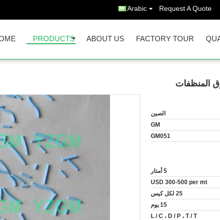
Arabic
Request A Quote
OME
PRODUCTS
ABOUT US
FACTORY TOUR
QUA
ق المنظفات
الصين
GM
GM051
5 أمتار
USD 300-500 per mt
25 لكل كيس
15 يوم
L / C ، D / P ، T / T