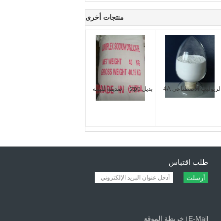
منتجات أخرى
لزيوليت الاصطناعي 4A
بديل stpp -- صديقة للبيئة
طلب اقتباس
أرسلت
E-Mail
خريطة الموقع
|