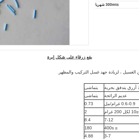
300mts شهريا
بقع زرقاء على شكل إبرة
لغسيل ، لزيادة جهد غسل التركيب والمظهر.
أزرق يتدفق بحرية
يتماشى
عديم الرائحة
يتماشى
0.6-0.9 غرام/مل
0.73
≤10 لكل 200 غرام
2
8.4
7-12
180
≤ 400s
4.88
3-7