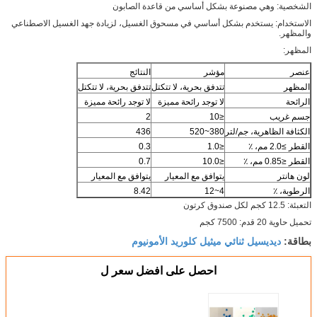
الشخصية: وهي مصنوعة بشكل أساسي من قاعدة الصابون
الاستخدام: يستخدم بشكل أساسي في مسحوق الغسيل، لزيادة جهد الغسيل الاصطناعي
والمظهر.
المظهر:
عنصر
مؤشر
النتائج
المظهر
تتدفق بحرية، لا تتكتل
تتدفق بحرية، لا تتكتل
الرائحة
لا توجد رائحة مميزة
لا توجد رائحة مميزة
جسم غريب
≤10
2
الكثافة الظاهرية، جم/لتر
380~520
436
القطر ≥2.0 مم، ٪
≤1.0
0.3
القطر ≤0.85 مم، ٪
≤10.0
0.7
لون هانتر
يتوافق مع المعيار
يتوافق مع المعيار
الرطوبة، ٪
4~12
8.42
التعبئة: 12.5 كجم لكل صندوق كرتون
تحميل حاوية 20 قدم: 7500 كجم
ديديسيل ثنائي ميثيل كلوريد الأمونيوم
بطاقة:
احصل على افضل سعر ل