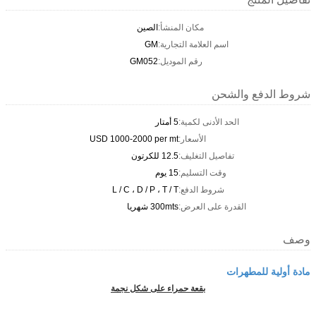
مكان المنشأ:
الصين
اسم العلامة التجارية:
GM
رقم الموديل:
GM052
شروط الدفع والشحن
الحد الأدنى لكمية:
5 أمتار
الأسعار:
USD 1000-2000 per mt
تفاصيل التغليف:
12.5 للكرتون
وقت التسليم:
15 يوم
شروط الدفع:
L / C ، D / P ، T / T
القدرة على العرض:
300mts شهريا
وصف
مادة أولية للمطهرات
بقعة حمراء على شكل نجمة