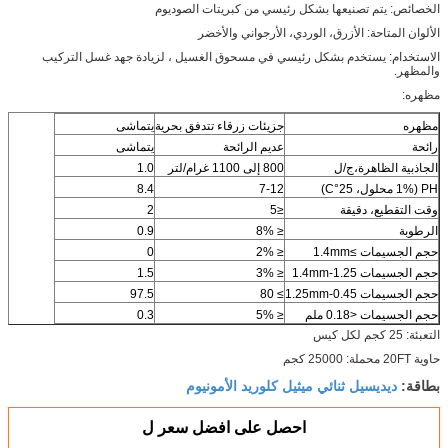
الخصائص: يتم تصنيعها بشكل رئيسي من كبريتات الصوديوم
الألوان المتاحة: الأزرق، الوردي، الأرجواني والأخضر
الاستخدام: يستخدم بشكل رئيسي في مسحوق الغسيل ، لزيادة جهد غسل التركيب
والمظهر.
مظهره:
مظهره
جزيئات زرقاء تتدفق بحرية
يتماشى
رائحة
عديم الرائحة
يتماشى
الجاذبية الظاهرة،ج/ل
800 إلى 1100 غرام/لتر
1.0
PH (1% محلول، 25°C)
7-12
8.4
وقت التقطيع، دقيقة
≤5
2
الرطوبة
≤ 8%
0.9
حجم الجسيمات ≥1.4mm
≤ 2%
0
حجم الجسيمات 1.25-1.4mm
≤ 3%
1.5
حجم الجسيمات 0.45-1.25mm
≥ 80
97.5
حجم الجسيمات <0.18 ملم
≤ 5%
0.3
التعبئة: 25 كجم لكل كيس
حاوية 20FT محملة: 25000 كجم
ديديسيل ثنائي ميثيل كلوريد الأمونيوم
بطاقة:
احصل على افضل سعر ل