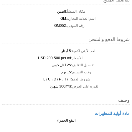
مكان المنشأ:
الصين
اسم العلامة التجارية:
GM
رقم الموديل:
GM052
شروط الدفع والشحن
الحد الأدنى لكمية:
5 أمتار
الأسعار:
USD 200-500 per mt
تفاصيل التغليف:
25 لكل كيس
وقت التسليم:
15 يوم
شروط الدفع:
L / C ، D / P ، T / T
القدرة على العرض:
300mts شهريا
وصف
مادة أولية للمطهرات
البقع الحمراء