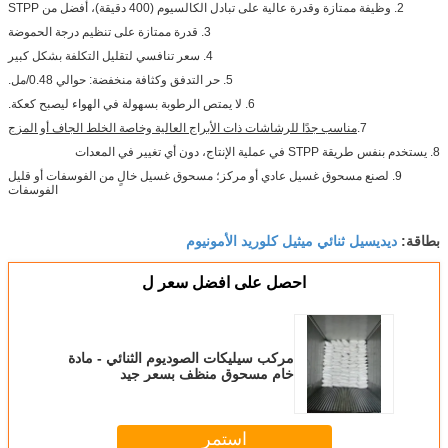
2. وظيفة ممتازة وقدرة عالية على تبادل الكالسيوم (400 دقيقة)، أفضل من STPP
3. قدرة ممتازة على تنظيم درجة الحموضة
4. سعر تنافسي لتقليل التكلفة بشكل كبير
5. حر التدفق وكثافة منخفضة: حوالي 0.48/مل.
6. لا يمتص الرطوبة بسهولة في الهواء ليصبح كعكة.
7.
مناسب جدًا للرشاشات ذات الأبراج العالية وخاصة الخلط الجاف أو المزج
8. يستخدم بنفس طريقة STPP في عملية الإنتاج، دون أي تغيير في المعدات
9. لصنع مسحوق غسيل عادي أو مركز؛ مسحوق غسيل خالٍ من الفوسفات أو قليل
الفوسفات
ديديسيل ثنائي ميثيل كلوريد الأمونيوم
بطاقة:
احصل على افضل سعر ل
مركب سيليكات الصوديوم الثنائي - مادة
خام مسحوق منظف بسعر جيد
استمر