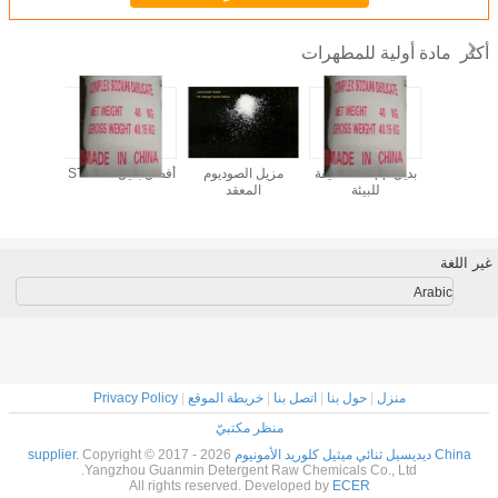
مادة أولية للمطهرات
أكثر
CS - أفضل صانع
بديل stpp -- صديقة
مزيل الصوديوم
أفضل بديل لـ STPP
زيوليت غا
تلوث
للبيئة
المعقد
- سعر 
وجودة 
غير اللغة
Arabic
منزل
|
حول بنا
|
اتصل بنا
|
خريطة الموقع
|
Privacy Policy
منظر مكتبيّ
China ديديسيل ثنائي ميثيل كلوريد الأمونيوم supplier.
Copyright © 2017 - 2026
Yangzhou Guanmin Detergent Raw Chemicals Co., Ltd.
All rights reserved. Developed by
ECER