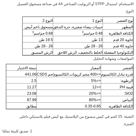
الاستخدام: استبدال STPP أو الزيوليت الصناعي 4A في صناعة مسحوق الغسيل
النوع:
نوع العنصر
النوع 1
النوع 2
المظهر
حبيبات بيضاء صغيرة، حرة التدفق
مسحوق ناعم أبيض
3
3
الكثافة الظاهرية
0.48 جم/سم
0.68 جم/سم
حاوية 20 قدم
13 طن
19.5 طن
حاوية 40 قدم
26 - 28 طن
26 - 28 طن
التكنولوجيا المفضلة
الخلط بالتجفيف، الرش اللاحق
الرش المسبق
المواصفات وشهادة التحليل
العنصر
المعيار
نتيجة الاختبار
قدرة تبادل الكالسيوم
>=400 مجم كربونات الكالسيوم/جم CSDS
441.06
الرطوبة:
<=5%
2.5
قيمة PH:
<=12
11.27
23.08
>=20%
SiO2:
البياض:
>=80%
87.99
الكثافة الظاهرية
0.35-0.85
مطابق
التعبئة: 25 كجم في كيس منسوج من البلاستيك مع كيس فيلم بلاستيكي داخلي
الميزة:
1. صديق للبيئة تمامًا