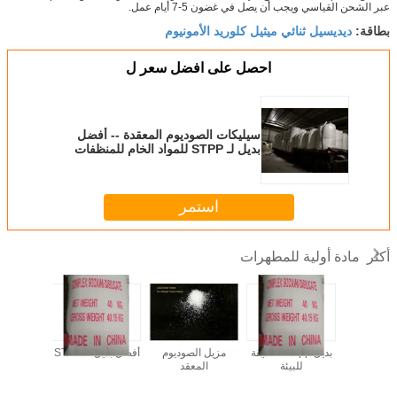
عبر الشحن القياسي ويجب أن يصل في غضون 5-7 أيام عمل.
ديديسيل ثنائي ميثيل كلوريد الأمونيوم
بطاقة:
احصل على افضل سعر ل
سيليكات الصوديوم المعقدة -- أفضل
بديل لـ STPP للمواد الخام للمنظفات
الصديقة للبيئة - الأكثر مبيعًا
استمر
مادة أولية للمطهرات
أكثر
CS - أفضل صانع
بديل stpp -- صديقة
مزيل الصوديوم
أفضل بديل لـ STPP
زيوليت غا
تلوث
للبيئة
المعقد
- سعر 
وجودة 