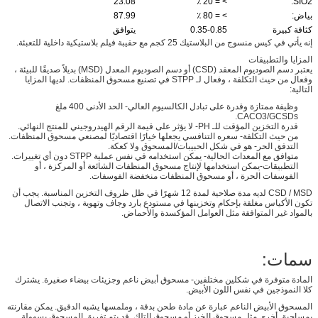
23.08
> = 20 ٪
SIO2:
بياض:
> = 80 ٪
87.99
كثافة كبيرة
0.35-0.85
يتوافق
إنه يأتي في كيس منسوج من البلاستيك 25 كجم مع حقيبة فيلم بلاستيكية داخلية للتعبئة.
المزايا والتطبيقات
يعتبر دسم الصوديوم المعقد (CSD) أو دسم الصوديوم المعدل (MSD) بديلاً صديقًا للبيئة ،
وفعال من حيث التكلفة ، وفعال لـ STPP في تصنيع مسحوق المنظفات. لديها المزايا
التالية:
وظيفة ممتازة وقدرة على تبادل الكالسيوم العالي- الحد الأدنى 400 ملغ
CACO3/GCSDs.
قدرة التخزين المؤقت للـ PH- لا يؤثر على قيمة الرقم الهيدروجيني للمنتج النهائي.
من حيث التكلفة- سعره التنافسي يجعلها خيارًا اقتصاديًا لمصنعي مسحوق المنظفات.
التدفق الحر- هو في شكل الحبيبات/المسحوق ولا كعكة.
متوافق مع المعدات الحالية- يمكن استخدامه في نفس عملية STPP دون أي تغييرات.
التطبيقات-يمكن استخدامها لإنتاج مسحوق المنظفات الشائعة أو المركزة ، أو
الفوسفات الحرة ، أو مسحوق المنظفات منخفضة الفوسفات.
CSD / MSD لديه مدة صلاحية لمدة 12 شهرًا في ظل ظروف التخزين المناسبة. يجب أن
تكون الأكياس مغلقة بإحكام وتخزينها في مستودع بارد وجاف وتهوية ، وتجنب الاتصال
بالمواد غير المتوافقة مثل العوامل المؤكسدة والأحماض.
سمات:
المادة متوفرة في شكلين مختلفين- مسحوق أبيض ناعم وجزيئات بيضاء صغيرة. يشترك
كلا النموذجين في نفس اللون الأبيض.
المسحوق الأبيض الناعم عبارة عن مادة طحن بدقة ، وملمسها يشبه الدقيق. يمكن مقارنته
بمساحيق أخرى مثل مسحوق الخبز أو مسحوق التلك. قد يتم تفريق المسحوق بسهولة