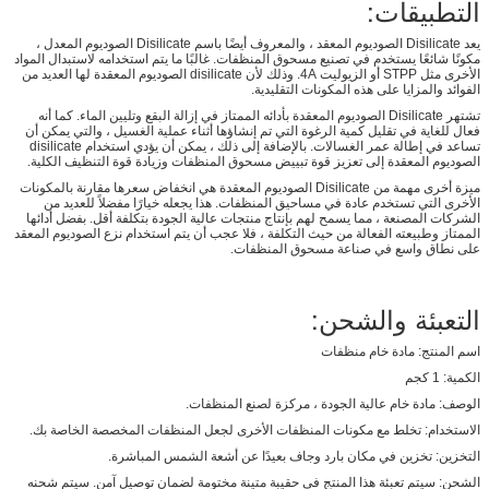
التطبيقات:
يعد Disilicate الصوديوم المعقد ، والمعروف أيضًا باسم Disilicate الصوديوم المعدل ،
مكونًا شائعًا يستخدم في تصنيع مسحوق المنظفات. غالبًا ما يتم استخدامه لاستبدال المواد
الأخرى مثل STPP أو الزيوليت 4A. وذلك لأن disilicate الصوديوم المعقدة لها العديد من
الفوائد والمزايا على هذه المكونات التقليدية.
تشتهر Disilicate الصوديوم المعقدة بأدائه الممتاز في إزالة البقع وتليين الماء. كما أنه
فعال للغاية في تقليل كمية الرغوة التي تم إنشاؤها أثناء عملية الغسيل ، والتي يمكن أن
تساعد في إطالة عمر الغسالات. بالإضافة إلى ذلك ، يمكن أن يؤدي استخدام disilicate
الصوديوم المعقدة إلى تعزيز قوة تبييض مسحوق المنظفات وزيادة قوة التنظيف الكلية.
ميزة أخرى مهمة من Disilicate الصوديوم المعقدة هي انخفاض سعرها مقارنة بالمكونات
الأخرى التي تستخدم عادة في مساحيق المنظفات. هذا يجعله خيارًا مفضلاً للعديد من
الشركات المصنعة ، مما يسمح لهم بإنتاج منتجات عالية الجودة بتكلفة أقل. بفضل أدائها
الممتاز وطبيعته الفعالة من حيث التكلفة ، فلا عجب أن يتم استخدام نزع الصوديوم المعقد
على نطاق واسع في صناعة مسحوق المنظفات.
التعبئة والشحن:
اسم المنتج: مادة خام منظفات
الكمية: 1 كجم
الوصف: مادة خام عالية الجودة ، مركزة لصنع المنظفات.
الاستخدام: تخلط مع مكونات المنظفات الأخرى لجعل المنظفات المخصصة الخاصة بك.
التخزين: تخزين في مكان بارد وجاف بعيدًا عن أشعة الشمس المباشرة.
الشحن: سيتم تعبئة هذا المنتج في حقيبة متينة مختومة لضمان توصيل آمن. سيتم شحنه