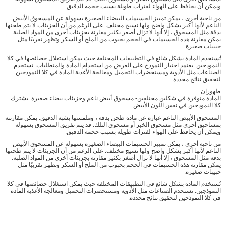
ويمكن أن يحافظ على الهواء لفترات طويلة بسبب حجمه الدقيق.
من ناحية أخرى ، يمكن تمييز الجسيمات البيضاء الصغيرة بسهولة عن المسحوق الأبيض
الناعم لأنها أكبر بشكل واضح ولها نسيج مختلف. على الرغم من أن الجزيئات لا يتم طحنها
بدقة مثل المسحوق ، إلا أنها لا تزال أصغر بكثير مقارنة بجزيئات أخرى من المواد الصلبة.
يمكن مقارنة هذه الجسيمات في الحجم بحبوب من الملح أو السكر وتظهر تقريبًا مثل
حبيبات صغيرة.
تُستخدم المادة بشكل شائع في التطبيقات المختلفة حيث يمكن استغلال خصائصها في كلا
النموذجين. يعتمد اختيار النموذج على الغرض من استخدام المادة والمتطلبات. تستخدم
الصناعات مثل الأدوية ومستحضرات التجميل ومعالجة الأغذية المادة في كلا النموذجين
لتحقيق نتائج محددة.
ظهوران
المادة متوفرة في شكلين مختلفين- مسحوق أبيض ناعم وجزيئات بيضاء صغيرة. يشترك
كلا النموذجين في نفس اللون الأبيض.
المسحوق الأبيض الناعم عبارة عن مادة طحن بدقة ، وملمسها يشبه الدقيق. يمكن مقارنته
بمساحيق أخرى مثل مسحوق الخبز أو مسحوق التلك. قد يتم تفريق المسحوق بسهولة
ويمكن أن يحافظ على الهواء لفترات طويلة بسبب حجمه الدقيق.
من ناحية أخرى ، يمكن تمييز الجسيمات البيضاء الصغيرة بسهولة عن المسحوق الأبيض
الناعم لأنها أكبر بشكل واضح ولها نسيج مختلف. على الرغم من أن الجزيئات لا يتم طحنها
بدقة مثل المسحوق ، إلا أنها لا تزال أصغر بكثير مقارنة بجزيئات أخرى من المواد الصلبة.
يمكن مقارنة هذه الجسيمات في الحجم بحبوب من الملح أو السكر وتظهر تقريبًا مثل
حبيبات صغيرة.
تُستخدم المادة بشكل شائع في التطبيقات المختلفة حيث يمكن استغلال خصائصها في كلا
النموذجين. تستخدم الصناعات مثل الأدوية ومستحضرات التجميل ومعالجة الأغذية المادة
في كلا النموذجين لتحقيق نتائج محددة.