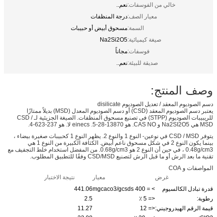
خالي من الفوسفات:
نعم..
معيار الصف:
درجة المنظفات
السمة:
مسحوق أبيض أو حبيبات
صيغة كيميائية:
Na2Si2O5
فوسفات:
مجاناً
صديقة للبيئة:
نعم..
وصف المنتج:
دسم الصوديوم المعقد / تعديل الصوديوم disilicate
يعتبر دسم الصوديوم المعقد (CSD) أو دسم الصوديوم المعدل (MSD) بديلاً ممتازًا
للريبيبات الصوديوم (STPP) في تصنيع مسحوق المنظفات. الصيغة الجزيئية لـ CSD /
MSD هي Na2SI2O5 و CAS NO. هو 13870-28-5. einecs لا. هو 237-623-4.
يتوفر CSD / MSD في نوعين- النوع 1 والنوع 2. يظهر النوع 1 كحبيبات صغيرة بيضاء ،
بينما يكون النوع 2 في شكل مسحوق ناعم أبيض. الكثافة الكبيرة من النوع 1 هي
0.48g/cm3 ، في حين أن النوع 2 هو 0.68g/cm3. من المفضل استخدام خلط التجفيف مع
تقنية ما بعد الرش أو ما قبل الرش لتصنيع CSD/MSD وفقًا للتطبيق المطلوب.
المواصفات و COA
غرض
معيار
نتيجة الاختبار
قدرة تبادل الكالسيوم
> = 400 mgcaco3/gcsds
441.06
رطوبة:
<= 5 ٪
2.5
قيمة الرقم الهيدروجيني:
<= 12
11.27