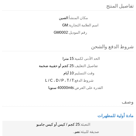
تفاصيل المنتج
مكان المنشأ:
الصين
اسم العلامة التجارية:
GM
رقم الموديل:
GM0002
شروط الدفع والشحن
الحد الأدنى لكمية:
15 مترا
تفاصيل التغليف:
25 كجم أو حقيبة ضخمة
وقت التسليم:
10 أيام
شروط الدفع:
L / C ، D / P ، T / T
القدرة على العرض:
40000mts سنويا
وصف
مادة أولية للمطهرات
التعبئة:
25 كجم / كيس أو كيس جامبو
صديقة للبيئة:
نعم..